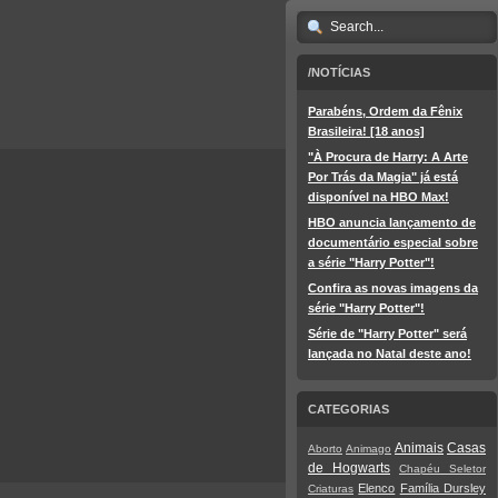
/NOTÍCIAS
Parabéns, Ordem da Fênix
Brasileira! [18 anos]
"À Procura de Harry: A Arte
Por Trás da Magia" já está
disponível na HBO Max!
HBO anuncia lançamento de
documentário especial sobre
a série "Harry Potter"!
Confira as novas imagens da
série "Harry Potter"!
Série de "Harry Potter" será
lançada no Natal deste ano!
CATEGORIAS
Animais
Casas
Aborto
Animago
de Hogwarts
Chapéu Seletor
Elenco
Família Dursley
Criaturas