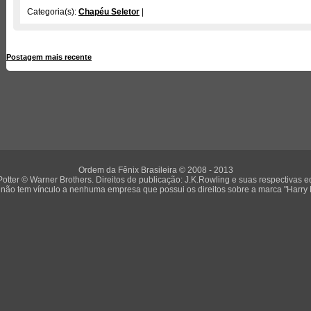
Categoria(s):
Chapéu Seletor
|
Postagem mais recente
Página inicial
Ordem da Fênix Brasileira © 2008 - 2013
Potter © Warner Brothers. Direitos de publicação: J.K.Rowling e suas respectivas ed
não tem vínculo a nenhuma empresa que possui os direitos sobre a marca "Harry P