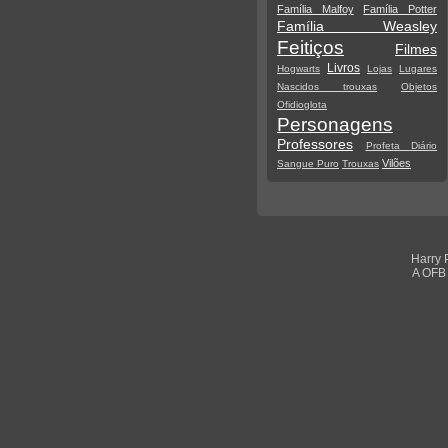
Família Malfoy
Família Potter
Família Weasley
Feitiços
Filmes
Livros
Hogwarts
Lojas
Lugares
Nascidos trouxas
Objetos
Ofidioglota
Personagens
Professores
Profeta Diário
Vilões
Sangue Puro
Trouxas
Harry 
A OFB 