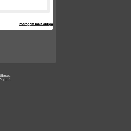
Postagem mais antiga
itoras.
otter".