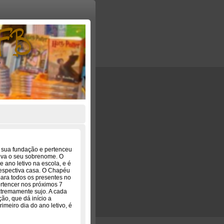
sua fundação e pertenceu
leva o seu sobrenome. O
 ano letivo na escola, e é
respectiva casa. O Chapéu
para todos os presentes no
pertencer nos próximos 7
xtremamente sujo. A cada
ão, que dá início a
meiro dia do ano letivo, é