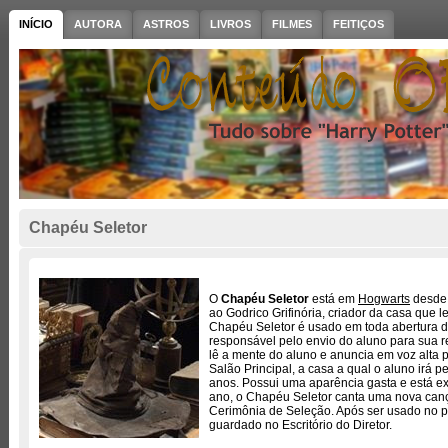
INÍCIO
AUTORA
ASTROS
LIVROS
FILMES
FEITIÇOS
Chapéu Seletor
O
Chapéu Seletor
está em
Hogwarts
desde 
ao Godrico Grifinória, criador da casa que 
Chapéu Seletor é usado em toda abertura de
responsável pelo envio do aluno para sua 
lê a mente do aluno e anuncia em voz alta 
Salão Principal, a casa a qual o aluno irá 
anos. Possui uma aparência gasta e está e
ano, o Chapéu Seletor canta uma nova canç
Cerimônia de Seleção. Após ser usado no pri
guardado no Escritório do Diretor.